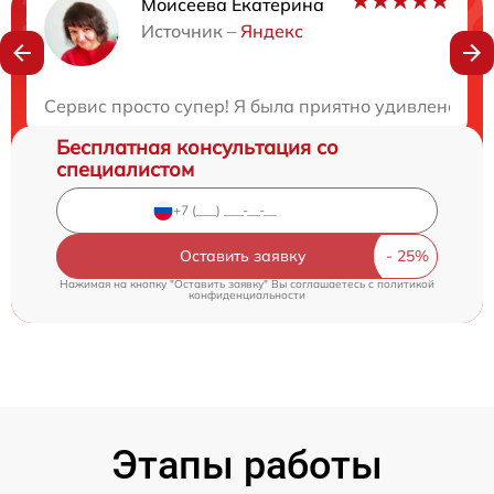
Моисеева Екатерина
Нужна консультация?
Источник –
Яндекс
Закажите бесплатную консультацию
Сервис просто супер! Я была приятно удивлена ск
Бесплатная консультация со
специалистом
Оставить заявку
Нажимая на кнопку "Оставить заявку" Вы соглашаетесь c
политикой
конфиденциальности
Этапы работы