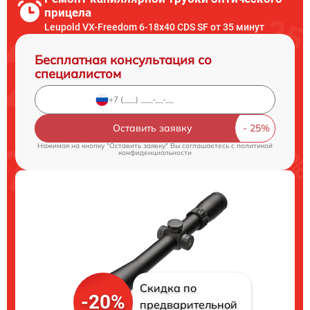
прицела
Leupold VX-Freedom 6-18x40 CDS SF от 35 минут
Бесплатная консультация со
специалистом
Оставить заявку
Нажимая на кнопку "Оставить заявку" Вы соглашаетесь c
политикой
конфиденциальности
Скидка по
-20%
предварительной