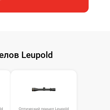
елов Leupold
ld
Оптический прицел Leupold