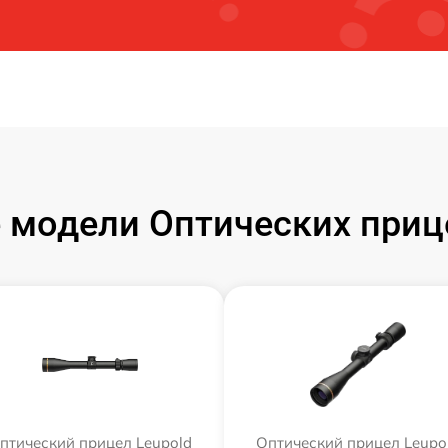
модели Оптических приц
птический прицел Leupold
Оптический прицел Leupo