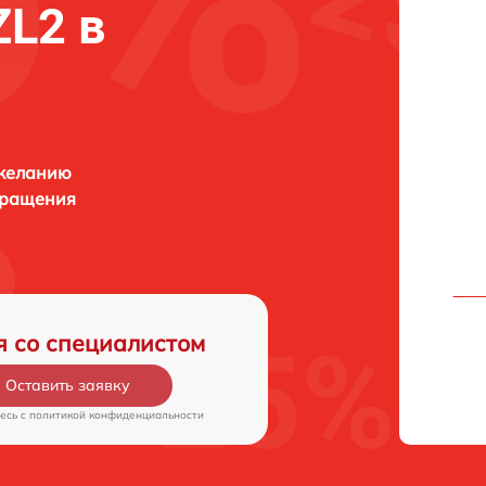
ZL2 в
 желанию
бращения
я со специалистом
Оставить заявку
есь c
политикой конфиденциальности