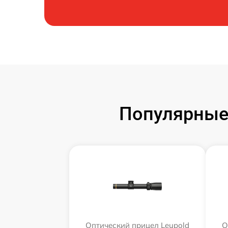
Популярные 
Оптический прицел Leupold
О