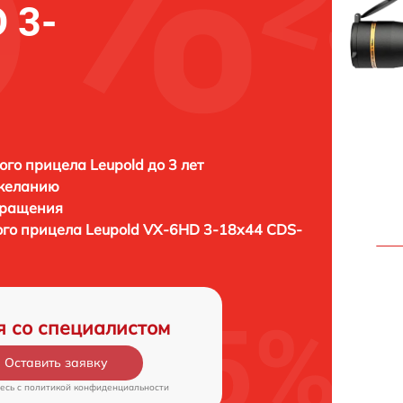
 3-
ого прицела Leupold до 3 лет
 желанию
бращения
ого прицела
Leupold VX-6HD 3-18x44 CDS-
я со специалистом
Оставить заявку
есь c
политикой конфиденциальности