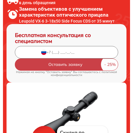
в день обращения
Замена объективов с улучшением
характеристик оптического прицела
Leupold VX-6 3-18x50 Side Focus CDS от 35 минут
Бесплатная консультация со
специалистом
Оставить заявку
Нажимая на кнопку "Оставить заявку" Вы соглашаетесь c
политикой
конфиденциальности
Скидка по