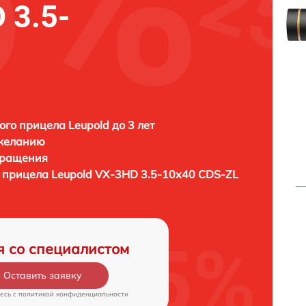
 3.5-
ого прицела Leupold до 3 лет
 желанию
бращения
о прицела
Leupold VX-3HD 3.5-10x40 CDS-ZL
я со специалистом
Оставить заявку
есь c
политикой конфиденциальности