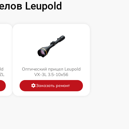
елов Leupold
ld
Оптический прицел Leupold
ZL
VX-3L 3.5-10x56
Заказать ремонт