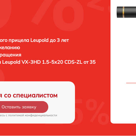
ого прицела Leupold до 3 лет
 желанию
бращения
а
Leupold VX-3HD 1.5-5x20 CDS-ZL от 35
я со специалистом
Оставить заявку
есь c
политикой конфиденциальности