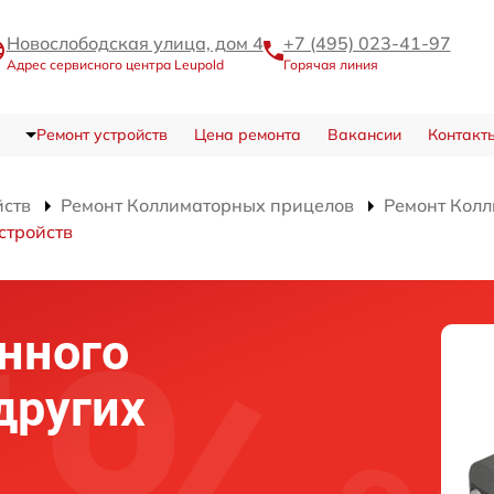
Новослободская улица, дом 4
+7 (495) 023-41-97
Адрес сервисного центра Leupold
Горячая линия
Ремонт устройств
Цена ремонта
Вакансии
Контакт
йств
Ремонт Коллиматорных прицелов
Ремонт Колл
стройств
нного
других