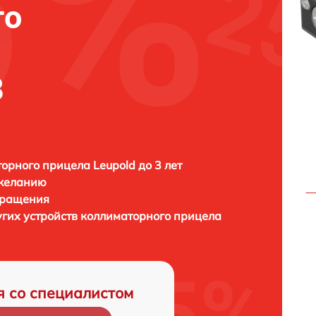
го
8
орного прицела Leupold до 3 лет
 желанию
бращения
угих устройств коллиматорного прицела
я со специалистом