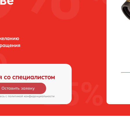
кве
 желанию
бращения
я со специалистом
Оставить заявку
есь c
политикой конфиденциальности